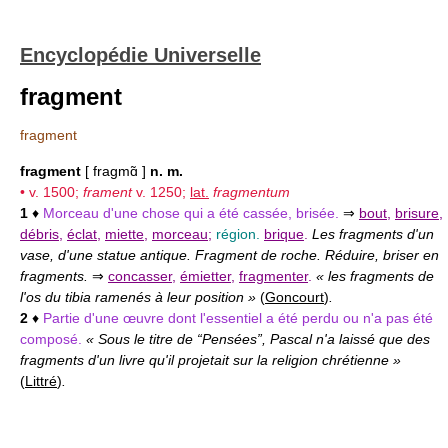
Encyclopédie Universelle
fragment
fragment
fragment
[ fragmɑ̃ ]
n. m.
• v. 1500;
frament
v. 1250;
lat.
fragmentum
1
♦
Morceau d'une chose qui a été cassée, brisée.
⇒
bout
,
brisure
,
débris
,
éclat
,
miette
,
morceau
;
région.
brique
.
Les fragments d'un
vase, d'une statue antique. Fragment de roche. Réduire, briser en
fragments.
⇒
concasser
,
émietter
,
fragmenter
.
« les fragments de
l'os du tibia ramenés à leur position »
(
Goncourt
)
.
2
♦
Partie d'une œuvre dont l'essentiel a été perdu ou n'a pas été
composé.
« Sous le titre de “Pensées”, Pascal n'a laissé que des
fragments d'un livre qu'il projetait sur la religion chrétienne »
(
Littré
)
.