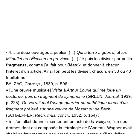
•
4. J'ai deux ouvrages à publier, (...)
Qui a terre a guerre,
et
les
Mitouflet ou l'Élection en province.
(...) Je puis les diviser par petits
fragments
, comme j'ai fait pour
Béatrix,
et donner à chacun
l'intérêt d'un article. Ainsi l'on peut les diviser, chacun, en 30 ou 40
feuilletons.
BALZAC,
Corresp.,
1839, p. 596.
♦ [Une œuvre musicale]
Visite à Arthur Lourié qui me joue un
nocturne, puis un fragment de symphonie
(GREEN,
Journal,
1939,
p. 225).
On verrait mal l'usage guerrier ou pathétique direct d'un
fragment prélevé sur une œuvre de Mozart ou de Bach
(SCHAEFFER,
Rech. mus. concr.,
1952, p. 164) :
•
5. L'on allait donner maintenant un acte de
la Valkyrie,
l'un des
drames dont est composée la tétralogie de l'Anneau. Wagner avait