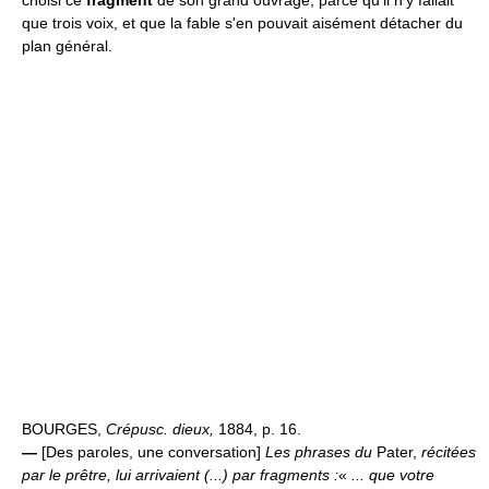
choisi ce
fragment
de son grand ouvrage, parce qu'il n'y fallait
que trois voix, et que la fable s'en pouvait aisément détacher du
plan général.
BOURGES,
Crépusc. dieux,
1884, p. 16.
—
[Des paroles, une conversation]
Les phrases du
Pater,
récitées
par le prêtre, lui arrivaient (...) par fragments :
«
... que votre