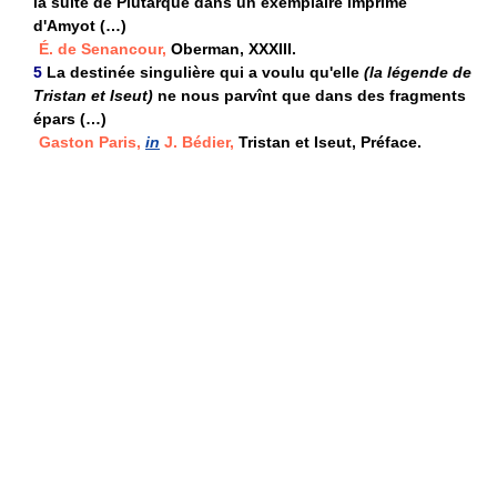
la suite de Plutarque dans un exemplaire imprimé
d'Amyot (…)
É. de Senancour,
Oberman, XXXIII.
5
La destinée singulière qui a voulu qu'elle
(la légende de
Tristan et Iseut)
ne nous parvînt que dans des fragments
épars (…)
Gaston Paris,
in
J. Bédier,
Tristan et Iseut, Préface.