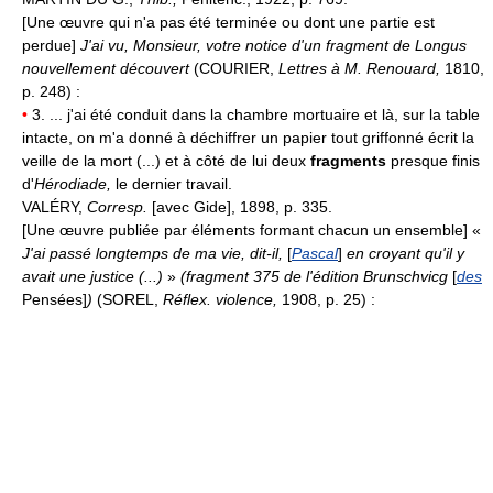
[Une œuvre qui n'a pas été terminée ou dont une partie est
perdue]
J'ai vu, Monsieur, votre notice d'un fragment de Longus
nouvellement découvert
(COURIER,
Lettres à M. Renouard,
1810,
p. 248) :
•
3. ... j'ai été conduit dans la chambre mortuaire et là, sur la table
intacte, on m'a donné à déchiffrer un papier tout griffonné écrit la
veille de la mort (...) et à côté de lui deux
fragments
presque finis
d'
Hérodiade,
le dernier travail.
VALÉRY,
Corresp.
[avec Gide], 1898, p. 335.
[Une œuvre publiée par éléments formant chacun un ensemble] «
J'ai passé longtemps de ma vie, dit-il,
[
Pascal
]
en croyant qu'il y
avait une justice (...)
»
(fragment 375 de l'édition Brunschvicg
[
des
Pensées]
)
(SOREL,
Réflex. violence,
1908, p. 25) :