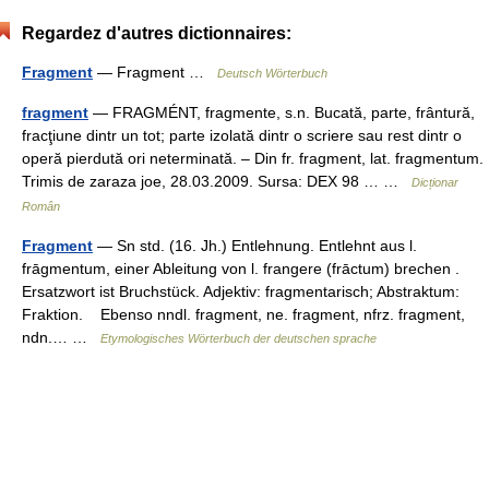
Regardez d'autres dictionnaires:
Fragment
— Fragment …
Deutsch Wörterbuch
fragment
— FRAGMÉNT, fragmente, s.n. Bucată, parte, frântură,
fracţiune dintr un tot; parte izolată dintr o scriere sau rest dintr o
operă pierdută ori neterminată. – Din fr. fragment, lat. fragmentum.
Trimis de zaraza joe, 28.03.2009. Sursa: DEX 98 … …
Dicționar
Român
Fragment
— Sn std. (16. Jh.) Entlehnung. Entlehnt aus l.
frāgmentum, einer Ableitung von l. frangere (frāctum) brechen .
Ersatzwort ist Bruchstück. Adjektiv: fragmentarisch; Abstraktum:
Fraktion. Ebenso nndl. fragment, ne. fragment, nfrz. fragment,
ndn.… …
Etymologisches Wörterbuch der deutschen sprache