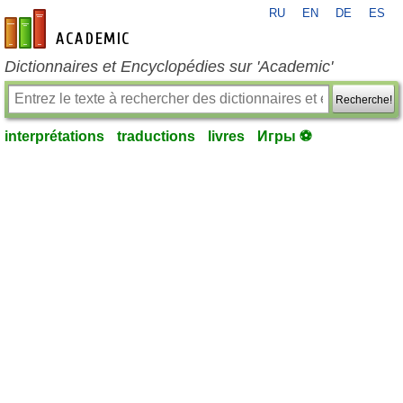
RU
EN
DE
ES
fr-academic.com
Dictionnaires et Encyclopédies sur 'Academic'
Recherche!
interprétations
traductions
livres
Игры ⚽