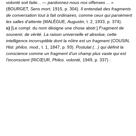
volonté soit faite... — pardonnez-nous nos offenses ...
»
(BOURGET,
Sens mort,
1915, p. 304).
Il entendait des fragments
de conversation tout à fait ordinaires, comme ceux qui parsèment
les salles d'attente
(MALÈGUE,
Augustin,
t. 2, 1933, p. 374).
c)
[Le compl. du nom désigne une chose abstr.]
Fragment de
souvenir, de vérité.
La raison universelle et absolue, cette
intelligence incorruptible dont la nôtre est un fragment
(COUSIN,
Hist. philos. mod.,
t. 1, 1847, p. 93).
Postulat (...) qui définit la
conscience comme un fragment d'un champ plus vaste qui est
l'inconscient
(RICŒUR,
Philos. volonté,
1949, p. 337) :