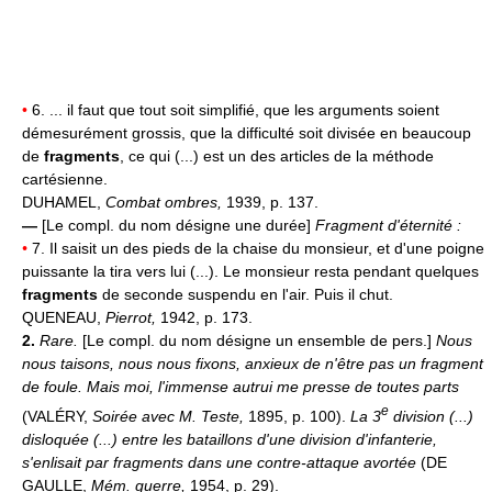
•
6. ... il faut que tout soit simplifié, que les arguments soient
démesurément grossis, que la difficulté soit divisée en beaucoup
de
fragments
, ce qui (...) est un des articles de la méthode
cartésienne.
DUHAMEL,
Combat ombres,
1939, p. 137.
—
[Le compl. du nom désigne une durée]
Fragment d'éternité :
•
7. Il saisit un des pieds de la chaise du monsieur, et d'une poigne
puissante la tira vers lui (...). Le monsieur resta pendant quelques
fragments
de seconde suspendu en l'air. Puis il chut.
QUENEAU,
Pierrot,
1942, p. 173.
2.
Rare.
[Le compl. du nom désigne un ensemble de pers.]
Nous
nous taisons, nous nous fixons, anxieux de n'être pas un fragment
de foule. Mais moi, l'immense autrui me presse de toutes parts
e
(VALÉRY,
Soirée avec M. Teste,
1895, p. 100).
La 3
division (...)
disloquée (...) entre les bataillons d'une division d'infanterie,
s'enlisait par fragments dans une contre-attaque avortée
(DE
GAULLE,
Mém. guerre,
1954, p. 29).