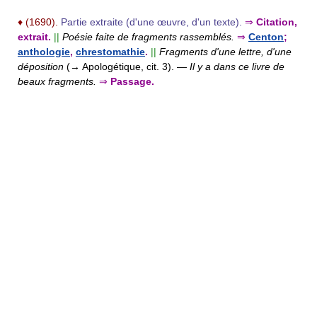
♦
(1690).
Partie extraite (d'une œuvre, d'un texte).
⇒
Citation,
extrait.
||
Poésie faite de fragments rassemblés.
⇒
Centon
;
anthologie
,
chrestomathie
.
||
Fragments d'une lettre, d'une
déposition
(→ Apologétique, cit. 3).
—
Il y a dans ce livre de
beaux fragments.
⇒
Passage.