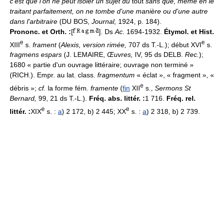
c'est que l'on ne peut isoler un sujet du
tout
sans que, même en le
traitant parfaitement, on ne tombe d'une manière ou d'une autre
dans l'arbitraire
(DU BOS,
Journal,
1924, p. 184).
Prononc. et Orth. :
[
]. Ds
Ac.
1694-1932.
Étymol. et Hist.
e
e
XIII
s.
frament
(
Alexis, version rimée,
707 ds T.-L.); début XVI
s.
fragmens espars
(J. LEMAIRE,
Œuvres,
IV, 95 ds DELB.
Rec.
);
1680 « partie d'un ouvrage littéraire; ouvrage non terminé »
(RICH.). Empr. au lat. class.
fragmentum
« éclat », « fragment », «
e
débris »;
cf.
la forme fém.
framente
(
fin
XII
s.,
Sermons St
Bernard,
99, 21 ds T.-L.).
Fréq. abs. littér. :
1 716.
Fréq. rel.
e
e
littér. :
XIX
s. :
a
) 2 172, b) 2 445; XX
s. :
a
) 2 318, b) 2 739.