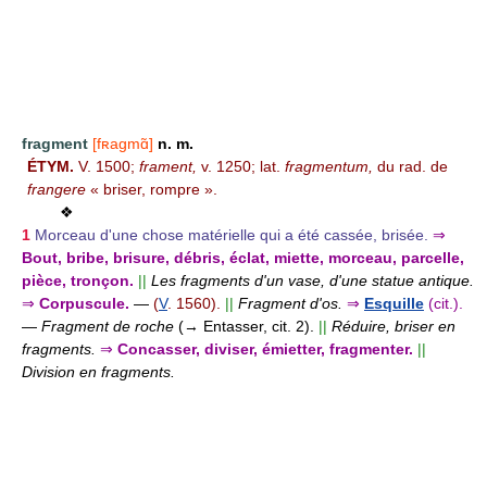
fragment
[fʀagmɑ̃]
n. m.
ÉTYM.
V. 1500;
frament,
v. 1250; lat.
fragmentum,
du rad. de
frangere
« briser, rompre ».
❖
1
Morceau d'une chose matérielle qui a été cassée, brisée.
⇒
Bout, bribe, brisure, débris, éclat, miette, morceau, parcelle,
pièce, tronçon.
||
Les fragments d'un vase, d'une statue antique.
⇒
Corpuscule.
—
(
V
. 1560).
||
Fragment d'os.
⇒
Esquille
(cit.).
—
Fragment de roche
(→ Entasser, cit. 2).
||
Réduire, briser en
fragments.
⇒
Concasser, diviser, émietter, fragmenter.
||
Division en fragments.