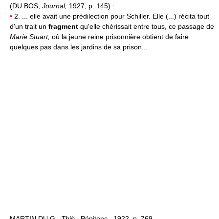
(DU BOS,
Journal,
1927, p. 145) :
•
2. ... elle avait une prédilection pour Schiller. Elle (...) récita tout
d'un trait un
fragment
qu'elle chérissait entre tous, ce passage de
Marie Stuart,
où la jeune reine prisonnière obtient de faire
quelques pas dans les jardins de sa prison...
MARTIN DU G.,
Thib.,
Pénitenc., 1922, p. 769.