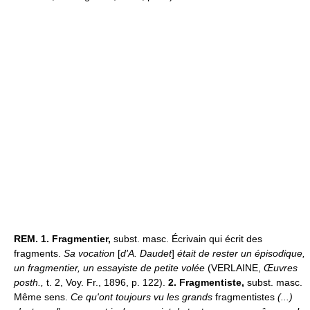
REM.
1.
Fragmentier,
subst. masc. Écrivain qui écrit des
fragments.
Sa vocation
[
d'A. Daudet
]
était de rester un épisodique,
un fragmentier, un essayiste de petite volée
(VERLAINE,
Œuvres
posth.,
t. 2, Voy. Fr., 1896, p. 122).
2.
Fragmentiste,
subst. masc.
Même sens.
Ce qu'ont toujours vu les grands
fragmentistes
(...)